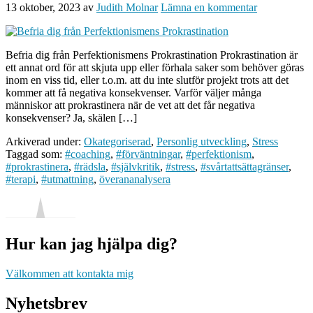
13 oktober, 2023
av
Judith Molnar
Lämna en kommentar
Befria dig från Perfektionismens Prokrastination Prokrastination är
ett annat ord för att skjuta upp eller förhala saker som behöver göras
inom en viss tid, eller t.o.m. att du inte slutför projekt trots att det
kommer att få negativa konsekvenser. Varför väljer många
människor att prokrastinera när de vet att det får negativa
konsekvenser? Ja, skälen […]
Arkiverad under:
Okategoriserad
,
Personlig utveckling
,
Stress
Taggad som:
#coaching
,
#förväntningar
,
#perfektionism
,
#prokrastinera
,
#rädsla
,
#självkritik
,
#stress
,
#svårtattsättagränser
,
#terapi
,
#utmattning
,
överananalysera
Hur kan jag hjälpa dig?
Välkommen att kontakta mig
Nyhetsbrev