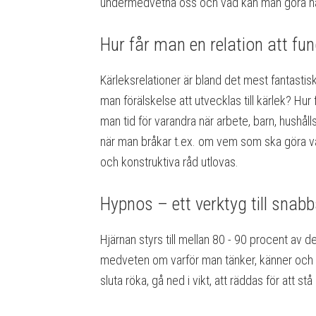
undermedvetna oss och vad kan man göra när 
Hur får man en relation att fun
Kärleksrelationer är bland det mest fantasti
man förälskelse att utvecklas till kärlek? Hu
man tid för varandra när arbete, barn, hushålls
när man bråkar t.ex. om vem som ska göra va
och konstruktiva råd utlovas.
Hypnos – ett verktyg till snabb
Hjärnan styrs till mellan 80 - 90 procent av 
medveten om varför man tänker, känner och h
sluta röka, gå ned i vikt, att räddas för att 