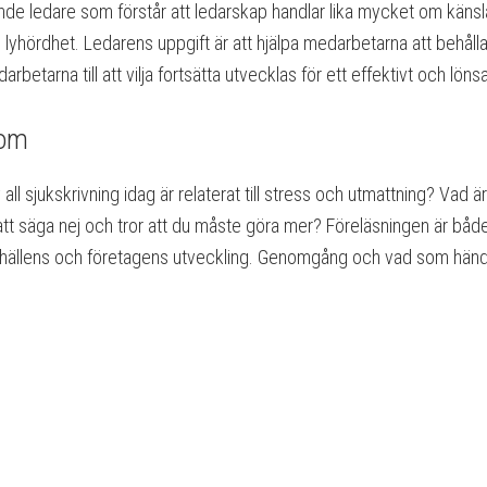
vande ledare som förstår att ledarskap handlar lika mycket om känsl
hördhet. Ledarens uppgift är att hjälpa medarbetarna att behålla s
arbetarna till att vilja fortsätta utvecklas för ett effektivt och lön
rom
l sjukskrivning idag är relaterat till stress och utmattning? Vad ä
årt att säga nej och tror att du måste göra mer? Föreläsningen är 
mhällens och företagens utveckling. Genomgång och vad som händ