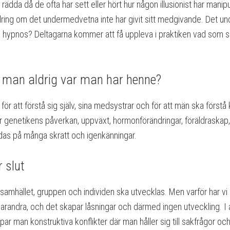
 rädda då de ofta har sett eller hört hur någon illusionist har ma
dring om det undermedvetna inte har givit sitt medgivande. Det u
 hypnos? Deltagarna kommer att få uppleva i praktiken vad som sk
t man aldrig var man har henne?
 för att förstå sig själv, sina medsystrar och för att män ska först
r genetikens påverkan, uppväxt, hormonförändringar, föräldraskap, k
das på många skratt och igenkänningar.
r slut
tt samhället, gruppen och individen ska utvecklas. Men varför har vi 
varandra, och det skapar låsningar och därmed ingen utveckling. I a
r man konstruktiva konflikter där man håller sig till sakfrågor och 