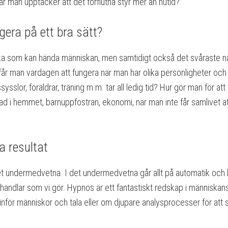
man upptäcker att det förflutna styr mer än nutid?
gera på ett bra sätt?
ska som kan hända människan, men samtidigt också det svåraste nä
r får man vardagen att fungera när man har olika personligheter oc
sysslor, föräldrar, träning m.m. tar all ledig tid? Hur gör man för at
d i hemmet, barnuppfostran, ekonomi, när man inte får samlivet a
a resultat
det undermedvetna. I det undermedvetna går allt på automatik och b
andlar som vi gör. Hypnos är ett fantastiskt redskap i människan
stå inför människor och tala eller om djupare analysprocesser för at