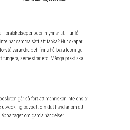
r förälskelseperioden mynnar ut. Hur får
h inte har samma sätt att tänka? Hur skapar
t förstå varandra och finna hållbara lösningar
tt fungera, semestrar etc. Många praktiska
esluten går så fort att människan inte ens är
s utveckling oavsett om det handlar om att
t släppa taget om gamla händelser.