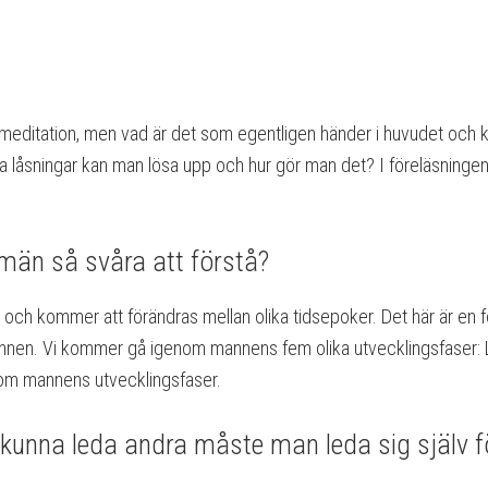
ed meditation, men vad är det som egentligen händer i huvudet och
ilka låsningar kan man lösa upp och hur gör man det? I föreläsning
 män så svåra att förstå?
ch kommer att förändras mellan olika tidsepoker. Det här är en före
annen. Vi kommer gå igenom mannens fem olika utvecklingsfaser: Li
nom mannens utvecklingsfaser.
 kunna leda andra måste man leda sig själv f