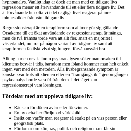
hypnoanalys. Vanligt idag är dock att man med en tidigare livs
regression menar ett återvändande till ett eller flera tidigare liv. Det
är förvånande hur ofta vi i det dagliga livet reagerar på inre
minnesbilder från våra tidigare liv.
Regressionsterapi är en terapiform som alltmer gör sig gällande.
Orsakerna till ett ökat användande av regressionsterapi är många,
men de två främsta torde vara att allt fler, snart en majoritet i
västerlandet, nu tror på någon variant av tidigare liv samt att
terapiformen faktiskt visat sig fungera förvånansvärt bra.
Allting har en orsak. Inom psykoanalysen söker man orsaken till
klientens besvär i tidig barndom men ibland kommer man helt enkelt
ingen vart med den metoden. Alla livsbegränsande symptom är
kanske kvar trots att klienten efter en ”framgångsrikt” genomgången
psykoanalys borde vara fri från dem. I det läget kan
regressionsterapi vara lösningen.
Fördelar med att uppleva tidigare liv:
Rädslan för döden avtar eller försvinner.
En ny och/eller fördjupad världsbild.
Insikt om varför man reagerar så starkt på en viss person eller
geografisk plats.
Fördomar om kön, ras, politik och religion m.m. får sin