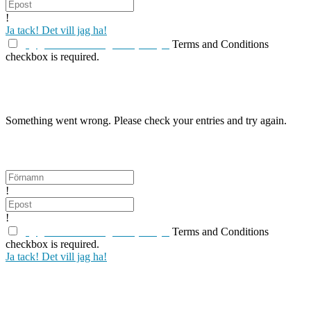
!
Ja tack! Det vill jag ha!
jag godkänner
Integritetspolicyn
Terms and Conditions
checkbox is required.
Du kan när som helst boka av dig genom att klicka längst
ner på nyhetsbrevet du får.
Something went wrong. Please check your entries and try again.
Få mina nyhets-och inspirationsbrev.
!
!
jag godkänner
Integritetspolicyn
Terms and Conditions
checkbox is required.
Ja tack! Det vill jag ha!
Du kan när som helst boka av dig genom att klicka längst
ner på nyhetsbrevet du får.