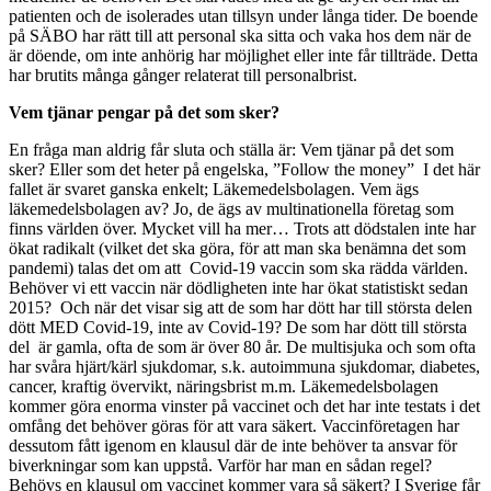
patienten och de isolerades utan tillsyn under långa tider. De boende
på SÄBO har rätt till att personal ska sitta och vaka hos dem när de
är döende, om inte anhörig har möjlighet eller inte får tillträde. Detta
har brutits många gånger relaterat till personalbrist.
Vem tjänar pengar på det som sker?
En fråga man aldrig får sluta och ställa är: Vem tjänar på det som
sker? Eller som det heter på engelska, ”Follow the money” I det här
fallet är svaret ganska enkelt; Läkemedelsbolagen. Vem ägs
läkemedelsbolagen av? Jo, de ägs av multinationella företag som
finns världen över. Mycket vill ha mer… Trots att dödstalen inte har
ökat radikalt (vilket det ska göra, för att man ska benämna det som
pandemi) talas det om att Covid-19 vaccin som ska rädda världen.
Behöver vi ett vaccin när dödligheten inte har ökat statistiskt sedan
2015? Och när det visar sig att de som har dött har till största delen
dött MED Covid-19, inte av Covid-19? De som har dött till största
del är gamla, ofta de som är över 80 år. De multisjuka och som ofta
har svåra hjärt/kärl sjukdomar, s.k. autoimmuna sjukdomar, diabetes,
cancer, kraftig övervikt, näringsbrist m.m. Läkemedelsbolagen
kommer göra enorma vinster på vaccinet och det har inte testats i det
omfång det behöver göras för att vara säkert. Vaccinföretagen har
dessutom fått igenom en klausul där de inte behöver ta ansvar för
biverkningar som kan uppstå. Varför har man en sådan regel?
Behövs en klausul om vaccinet kommer vara så säkert? I Sverige får