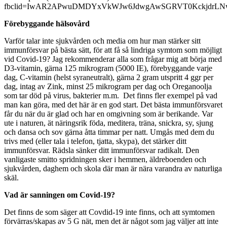
fbclid=IwAR2APwuDMDYxVkWJw6JdwgAwSGRVT0KckjdrLNw
Förebyggande hälsovård
Varför talar inte sjukvården och media om hur man stärker sitt
immunförsvar på bästa sätt, för att få så lindriga symtom som möjligt
vid Covid-19? Jag rekommenderar alla som frågar mig att börja med
D3-vitamin, gärna 125 mikrogram (5000 IE), förebyggande varje
dag, C-vitamin (helst syraneutralt), gärna 2 gram utspritt 4 ggr per
dag, intag av Zink, minst 25 mikrogram per dag och Oreganoolja
som tar död på virus, bakterier m.m. Det finns fler exempel på vad
man kan göra, med det här är en god start. Det bästa immunförsvaret
får du när du är glad och har en omgivning som är berikande. Var
ute i naturen, ät näringsrik föda, meditera, träna, snickra, sy, sjung
och dansa och sov gärna åtta timmar per natt. Umgås med dem du
trivs med (eller tala i telefon, tjatta, skypa), det stärker ditt
immunförsvar. Rädsla sänker ditt immunförsvar radikalt. Den
vanligaste smitto spridningen sker i hemmen, äldreboenden och
sjukvården, daghem och skola där man är nära varandra av naturliga
skäl.
Vad är sanningen om Covid-19?
Det finns de som säger att Covdid-19 inte finns, och att symtomen
förvärras/skapas av 5 G nät, men det är något som jag väljer att inte