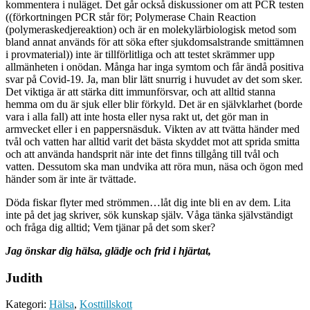
kommentera i nuläget. Det går också diskussioner om att PCR testen
((förkortningen PCR står för; Polymerase Chain Reaction
(polymeraskedjereaktion) och är en molekylärbiologisk metod som
bland annat används för att söka efter sjukdomsalstrande smittämnen
i provmaterial)) inte är tillförlitliga och att testet skrämmer upp
allmänheten i onödan. Många har inga symtom och får ändå positiva
svar på Covid-19. Ja, man blir lätt snurrig i huvudet av det som sker.
Det viktiga är att stärka ditt immunförsvar, och att alltid stanna
hemma om du är sjuk eller blir förkyld. Det är en självklarhet (borde
vara i alla fall) att inte hosta eller nysa rakt ut, det gör man in
armvecket eller i en pappersnäsduk. Vikten av att tvätta händer med
tvål och vatten har alltid varit det bästa skyddet mot att sprida smitta
och att använda handsprit när inte det finns tillgång till tvål och
vatten. Dessutom ska man undvika att röra mun, näsa och ögon med
händer som är inte är tvättade.
Döda fiskar flyter med strömmen…låt dig inte bli en av dem. Lita
inte på det jag skriver, sök kunskap själv. Våga tänka självständigt
och fråga dig alltid; Vem tjänar på det som sker?
Jag önskar dig hälsa, glädje och frid i hjärtat,
Judith
Kategori:
Hälsa
,
Kosttillskott