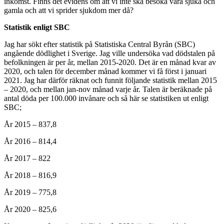
inkomst. Finns det evidens om att vi inte ska besöka våra sjuka och
gamla och att vi sprider sjukdom mer då?
Statistik enligt SBC
Jag har sökt efter statistik på Statistiska Central Byrån (SBC)
angående dödlighet i Sverige. Jag ville undersöka vad dödstalen på
befolkningen är per år, mellan 2015-2020. Det är en månad kvar av
2020, och talen för december månad kommer vi få först i januari
2021. Jag har därför räknat och funnit följande statistik mellan 2015
– 2020, och mellan jan-nov månad varje år. Talen är beräknade på
antal döda per 100.000 invånare och så här se statistiken ut enligt
SBC;
År 2015 – 837,8
År 2016 – 814,4
År 2017 – 822
År 2018 – 816,9
År 2019 – 775,8
År 2020 – 825,6