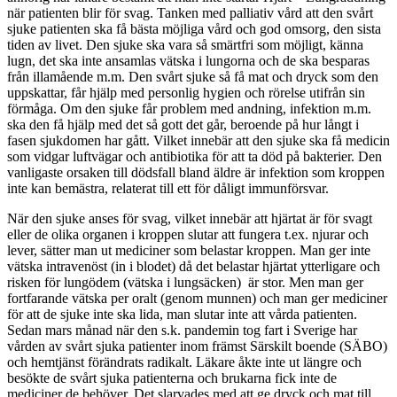
när patienten blir för svag. Tanken med palliativ vård att den svårt
sjuke patienten ska få bästa möjliga vård och god omsorg, den sista
tiden av livet. Den sjuke ska vara så smärtfri som möjligt, känna
lugn, det ska inte ansamlas vätska i lungorna och de ska besparas
från illamående m.m. Den svårt sjuke så få mat och dryck som den
uppskattar, får hjälp med personlig hygien och rörelse utifrån sin
förmåga. Om den sjuke får problem med andning, infektion m.m.
ska den få hjälp med det så gott det går, beroende på hur långt i
fasen sjukdomen har gått. Vilket innebär att den sjuke ska få medicin
som vidgar luftvägar och antibiotika för att ta död på bakterier. Den
vanligaste orsaken till dödsfall bland äldre är infektion som kroppen
inte kan bemästra, relaterat till ett för dåligt immunförsvar.
När den sjuke anses för svag, vilket innebär att hjärtat är för svagt
eller de olika organen i kroppen slutar att fungera t.ex. njurar och
lever, sätter man ut mediciner som belastar kroppen. Man ger inte
vätska intravenöst (in i blodet) då det belastar hjärtat ytterligare och
risken för lungödem (vätska i lungsäcken) är stor. Men man ger
fortfarande vätska per oralt (genom munnen) och man ger mediciner
för att de sjuke inte ska lida, man slutar inte att vårda patienten.
Sedan mars månad när den s.k. pandemin tog fart i Sverige har
vården av svårt sjuka patienter inom främst Särskilt boende (SÄBO)
och hemtjänst förändrats radikalt. Läkare åkte inte ut längre och
besökte de svårt sjuka patienterna och brukarna fick inte de
mediciner de behöver. Det slarvades med att ge dryck och mat till