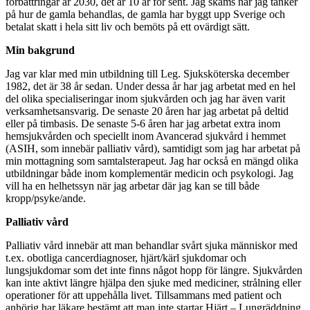
förbättringar år 2030, det är 10 år för sent. Jag skäms när jag tänker
på hur de gamla behandlas, de gamla har byggt upp Sverige och
betalat skatt i hela sitt liv och bemöts på ett ovärdigt sätt.
Min bakgrund
Jag var klar med min utbildning till Leg. Sjuksköterska december
1982, det är 38 år sedan. Under dessa år har jag arbetat med en hel
del olika specialiseringar inom sjukvården och jag har även varit
verksamhetsansvarig. De senaste 20 åren har jag arbetat på deltid
eller på timbasis. De senaste 5-6 åren har jag arbetat extra inom
hemsjukvården och speciellt inom Avancerad sjukvård i hemmet
(ASIH, som innebär palliativ vård), samtidigt som jag har arbetat på
min mottagning som samtalsterapeut. Jag har också en mängd olika
utbildningar både inom komplementär medicin och psykologi. Jag
vill ha en helhetssyn när jag arbetar där jag kan se till både
kropp/psyke/ande.
Palliativ vård
Palliativ vård innebär att man behandlar svårt sjuka människor med
t.ex. obotliga cancerdiagnoser, hjärt/kärl sjukdomar och
lungsjukdomar som det inte finns något hopp för längre. Sjukvården
kan inte aktivt längre hjälpa den sjuke med mediciner, strålning eller
operationer för att uppehålla livet. Tillsammans med patient och
anhörig har läkare bestämt att man inte startar Hjärt – Lungräddning