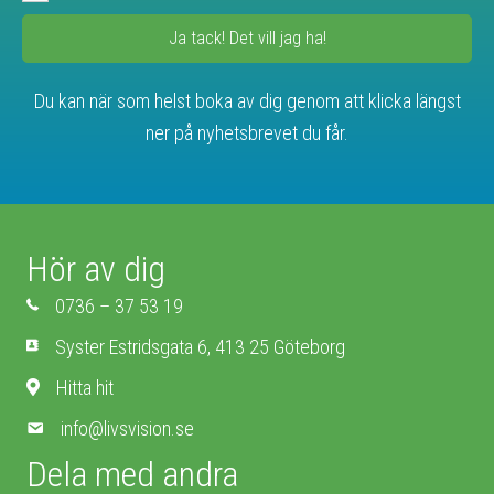
Ja tack! Det vill jag ha!
Du kan när som helst boka av dig genom att klicka längst
ner på nyhetsbrevet du får.
Hör av dig
0736 – 37 53 19
Syster Estridsgata 6, 413 25 Göteborg
Hitta hit
info@livsvision.se
Dela med andra