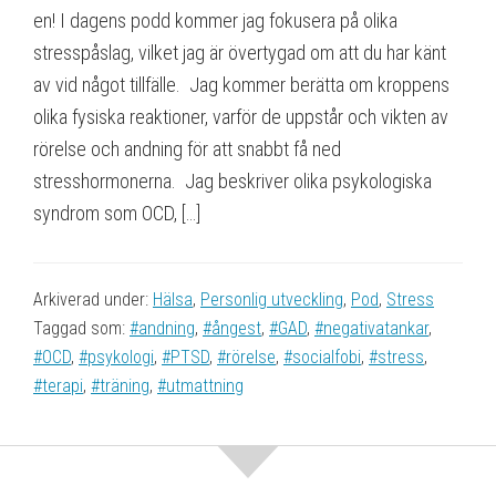
en! I dagens podd kommer jag fokusera på olika
stresspåslag, vilket jag är övertygad om att du har känt
av vid något tillfälle. Jag kommer berätta om kroppens
olika fysiska reaktioner, varför de uppstår och vikten av
rörelse och andning för att snabbt få ned
stresshormonerna. Jag beskriver olika psykologiska
syndrom som OCD, […]
Arkiverad under:
Hälsa
,
Personlig utveckling
,
Pod
,
Stress
Taggad som:
#andning
,
#ångest
,
#GAD
,
#negativatankar
,
#OCD
,
#psykologi
,
#PTSD
,
#rörelse
,
#socialfobi
,
#stress
,
#terapi
,
#träning
,
#utmattning