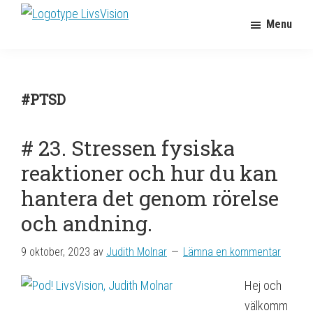
Hoppa
Hoppa
Menu
LivsVision
till
till
Coach
Judith
huvudnavigering
huvudinnehåll
för
Molnar
personlig
utveckling
#PTSD
# 23. Stressen fysiska
reaktioner och hur du kan
hantera det genom rörelse
och andning.
9 oktober, 2023
av
Judith Molnar
Lämna en kommentar
Hej och
välkomm