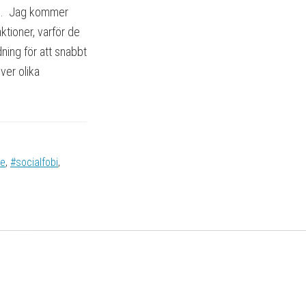
lle. Jag kommer
ktioner, varför de
ning för att snabbt
ver olika
se
,
#socialfobi
,