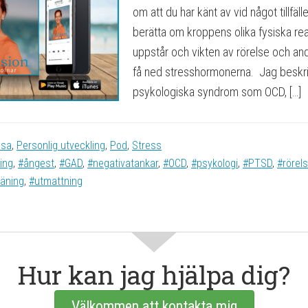
om att du har känt av vid något tillfä
berätta om kroppens olika fysiska rea
uppstår och vikten av rörelse och and
få ned stresshormonerna. Jag beskri
psykologiska syndrom som OCD, […]
lsa
,
Personlig utveckling
,
Pod
,
Stress
ing
,
#ångest
,
#GAD
,
#negativatankar
,
#OCD
,
#psykologi
,
#PTSD
,
#rörel
räning
,
#utmattning
Hur kan jag hjälpa dig?
Välkommen att kontakta mig