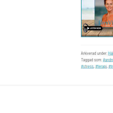
Arkiverad under:
Hä
Taggad som:
#andn
#stress
,
#terapi
,
#t