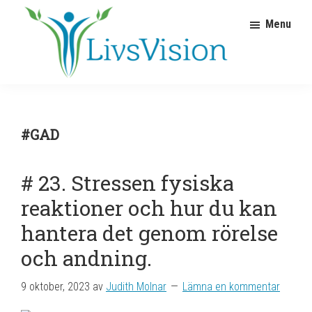
Hoppa
Hoppa
Menu
till
till
huvudnavigering
huvudinnehåll
LivsVision
Coach
Judith
för
Molnar
personlig
#GAD
utveckling
# 23. Stressen fysiska
reaktioner och hur du kan
hantera det genom rörelse
och andning.
9 oktober, 2023
av
Judith Molnar
Lämna en kommentar