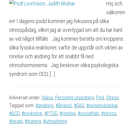
Hej och
välkomm
en! I dagens podd kommer jag fokusera på olika
stresspåslag, vilket jag är övertygad om att du har känt
av vid något tillfälle. Jag kommer berätta om kroppens
olika fysiska reaktioner, varför de uppstår och vikten av
rörelse och andning för att snabbt få ned
stresshormonerna. Jag beskriver olika psykologiska
syndrom som OCD, […]
Arkiverad under:
Hälsa
,
Personlig utveckling
,
Pod
,
Stress
Taggad som:
#andning
,
#ångest
,
#GAD
,
#negativatankar
,
#OCD
,
#psykologi
,
#PTSD
,
#rörelse
,
#socialfobi
,
#stress
,
#terapi
,
#träning
,
#utmattning