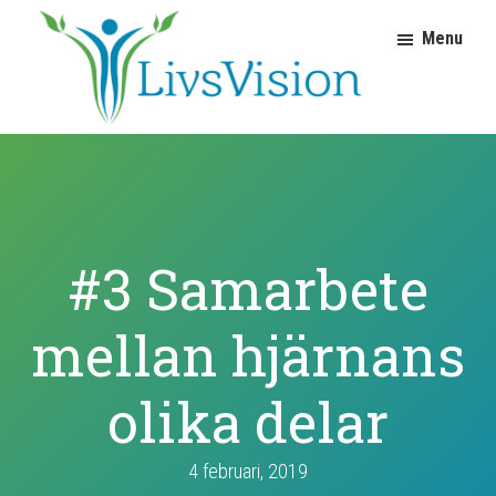
Hoppa
Hoppa
Menu
till
till
huvudnavigering
huvudinnehåll
LivsVision
Coach
Judith
för
Molnar
personlig
utveckling
#3 Samarbete
mellan hjärnans
olika delar
4 februari, 2019