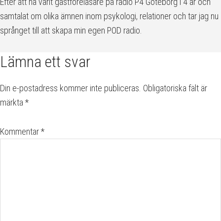
Efter att ha varit gästföreläsare på radio P4 Göteborg i 4 år och
samtalat om olika ämnen inom psykologi, relationer och tar jag nu
språnget till att skapa min egen POD radio.
Läsarkommentarer
Lämna ett svar
Din e-postadress kommer inte publiceras.
Obligatoriska fält är
märkta
*
Kommentar
*