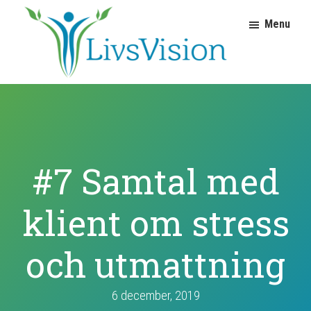
Hoppa
Hoppa
Menu
till
till
huvudnavigering
huvudinnehåll
LivsVision
Coach
Judith
för
Molnar
personlig
utveckling
#7 Samtal med
klient om stress
och utmattning
6 december, 2019