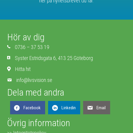
ner på nyhetsbrevet du får.
Hör av dig
0736 – 37 53 19
Syster Estridsgata 6, 413 25 Göteborg
Hitta hit
info@livsvision.se
Dela med andra
Facebook
Linkedin
Email
Övrig information
>> Integritetspolicy