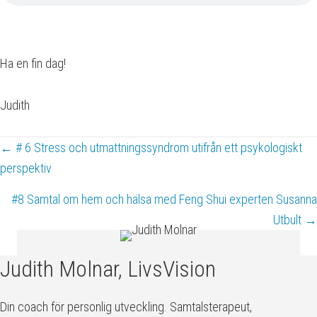
Ha en fin dag!
Judith
Posts
← # 6 Stress och utmattningssyndrom utifrån ett psykologiskt
perspektiv
navigation
#8 Samtal om hem och hälsa med Feng Shui experten Susanna
Utbult →
Judith Molnar, LivsVision
Din coach för personlig utveckling. Samtalsterapeut,