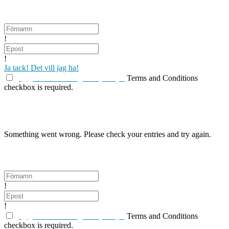
Få mina nyhets-och inspirationsbrev.
!
!
Ja tack! Det vill jag ha!
jag godkänner
Integritetspolicyn
Terms and Conditions
checkbox is required.
Du kan när som helst boka av dig genom att klicka längst
ner på nyhetsbrevet du får.
Something went wrong. Please check your entries and try again.
Få mina nyhets-och inspirationsbrev.
!
!
jag godkänner
Integritetspolicyn
Terms and Conditions
checkbox is required.