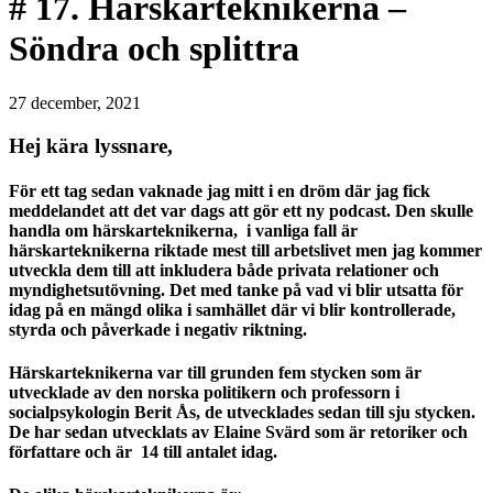
# 17. Härskarteknikerna –
Söndra och splittra
27 december, 2021
Hej kära lyssnare,
För ett tag sedan vaknade jag mitt i en dröm där jag fick
meddelandet att det var dags att gör ett ny podcast. Den skulle
handla om härskarteknikerna, i vanliga fall är
härskarteknikerna riktade mest till arbetslivet men jag kommer
utveckla dem till att inkludera både privata relationer och
myndighetsutövning. Det med tanke på vad vi blir utsatta för
idag på en mängd olika i samhället där vi blir kontrollerade,
styrda och påverkade i negativ riktning.
Härskarteknikerna var till grunden fem stycken som är
utvecklade av den norska politikern och professorn i
socialpsykologin Berit Ås, de utvecklades sedan till sju stycken.
De har sedan utvecklats av Elaine Svärd som är retoriker och
författare och är 14 till antalet idag.