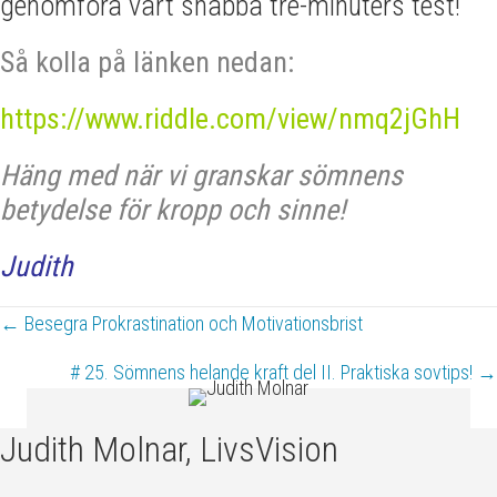
genomföra vårt snabba tre-minuters test!
Så kolla på länken nedan:
https://www.riddle.com/view/nmq2jGhH
Häng med när vi granskar sömnens
betydelse för kropp och sinne!
Judith
Posts
← Besegra Prokrastination och Motivationsbrist
navigation
# 25. Sömnens helande kraft del II. Praktiska sovtips! →
Judith Molnar, LivsVision