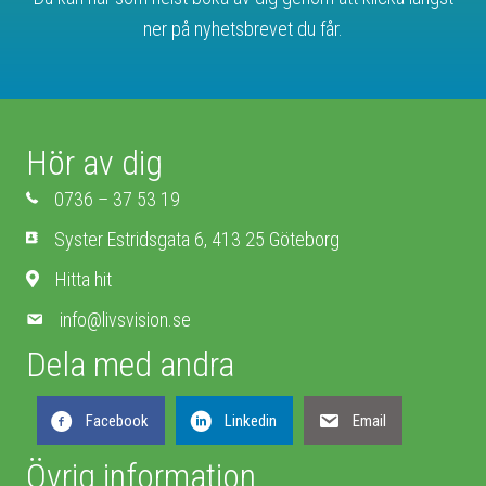
ner på nyhetsbrevet du får.
Hör av dig
0736 – 37 53 19
Syster Estridsgata 6, 413 25 Göteborg
Hitta hit
info@livsvision.se
Dela med andra
Facebook
Linkedin
Email
Övrig information