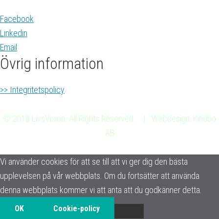
Facebook
Linkedin
Email
Övrig information
>> Integritetspolicy
© 2018 LivsVision. All Rights Reserved. | Webdesign: Kindbo
AB
Vi använder cookies för att se till att vi ger dig den bästa
upplevelsen på vår webbplats. Om du fortsätter att använda
denna webbplats kommer vi att anta att du godkänner detta.
OK
Cookie-policy