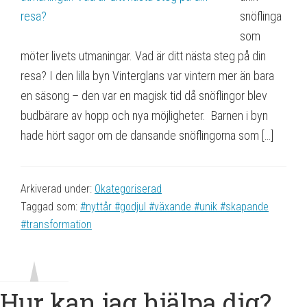
snöflinga
som
möter livets utmaningar. Vad är ditt nästa steg på din
resa? I den lilla byn Vinterglans var vintern mer än bara
en säsong – den var en magisk tid då snöflingor blev
budbärare av hopp och nya möjligheter. Barnen i byn
hade hört sagor om de dansande snöflingorna som […]
Arkiverad under:
Okategoriserad
Taggad som:
#nyttår #godjul #växande #unik #skapande
#transformation
Hur kan jag hjälpa dig?