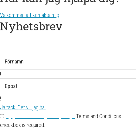
Välkommen att kontakta mig
Nyhetsbrev
Få mina nyhets-och inspirationsbrev.
!
!
Ja tack! Det vill jag ha!
jag godkänner
Integritetspolicyn
Terms and Conditions
checkbox is required.
Du kan när som helst boka av dig genom att klicka längst ner på