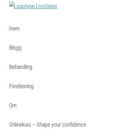
Hoppa
Hoppa
LivsVision
till
till
Coach
Judith
huvudnavigering
huvudinnehåll
för
Molnar
Hem
personlig
utveckling
Blogg
Behandling
Föreläsning
Om
Onlinekurs – Shape your confidence